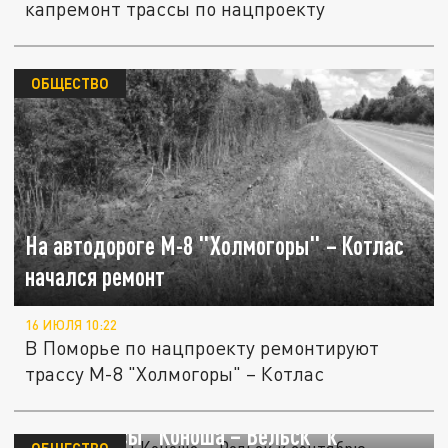
капремонт трассы по нацпроекту
ОБЩЕСТВО
На автодороге М-8 "Холмогоры" – Котлас
начался ремонт
16 ИЮЛЯ 10:22
В Поморье по нацпроекту ремонтируют
трассу М-8 "Холмогоры" – Котлас
13 км трассы "Коноша – Вельск" к
ОБЩЕСТВО