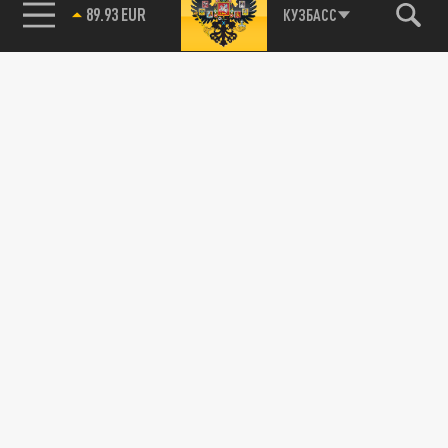
85.64 BRENT
КУЗБАСС
ОБЩЕСТВО
Качество ремонта трассы "Архангельск-
Онега" проверили минтранс и
общественники
16 АПРЕЛЯ 15:21
Как проходит ремонт на трассе
"Архангельск-Онега" узнала комиссия
ОБЩЕСТВО