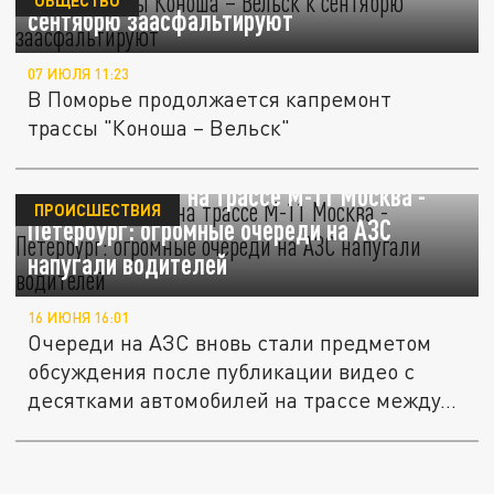
сентябрю заасфальтируют
07 ИЮЛЯ 11:23
В Поморье продолжается капремонт
трассы "Коноша – Вельск"
Что происходит на трассе М-11 Москва -
ПРОИСШЕСТВИЯ
Петербург: огромные очереди на АЗС
напугали водителей
16 ИЮНЯ 16:01
Очереди на АЗС вновь стали предметом
обсуждения после публикации видео с
десятками автомобилей на трассе между...