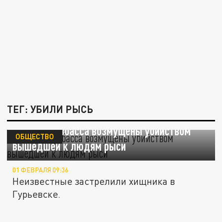
ТЕГ: УБИЛИ РЫСЬ
Жители Кузбасса возмущены убийством
ОБЩЕСТВО
вышедшей к людям рыси
01 ФЕВРАЛЯ 09:36
Неизвестные застрелили хищника в
Гурьевске.