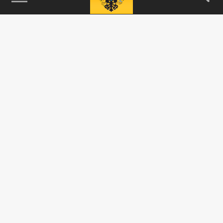
115093, г. Москва, переулок Партийный,
д.1, к.57, стр.3, эт.1, пом.I, ком.45