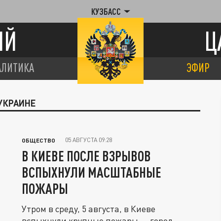
КУЗБАСС
ИЙ
Ц
АЛИТИКА
ЭФИР
 УКРАИНЕ
05 АВГУСТА 09:28
ОБЩЕСТВО
В КИЕВЕ ПОСЛЕ ВЗРЫВОВ
ВСПЫХНУЛИ МАСШТАБНЫЕ
ПОЖАРЫ
Утром в среду, 5 августа, в Киеве
вспыхнули крупные пожары — город