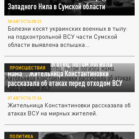
Западного Нила в Сумской области
08 АВГУСТА 08:33
Болезни косят украинских военных в тылу:
на подконтрольной ВСУ части Сумской
области выявлена вспышка...
"Сначала пропал отец, потом погибла
ПРОИСШЕСТВИЯ
мама". Жительница Константиновки
рассказала об атаках перед отходом ВСУ
07 АВГУСТА 17:34
Жительница Константиновки рассказала об
атаках ВСУ на мирных жителей.
ПОЛИТИКА