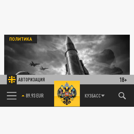
ПОЛИТИКА
18+
АВТОРИЗАЦИЯ
Момент настал. Россия озвучила главное
85.64 BRENT
условие по Украине
КУЗБАСС
04 АВГУСТА 09:29
Замглавы МИД России Галузин назвал
условие для переговоров по Украине.
Момент настал. Странам Запада пора...