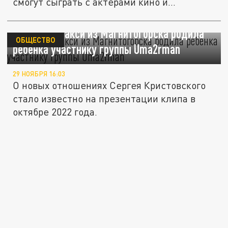
смогут сыграть с актерами кино и...
Водитель такси из Магнитогорска родила
ОБЩЕСТВО
ребёнка участнику группы Uma2rman
29 НОЯБРЯ 16:03
О новых отношениях Сергея Кристовского
стало известно на презентации клипа в
октябре 2022 года.