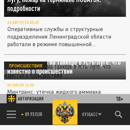
подробности
24 АВГУСТА 08:45
Оперативные службы и структурные
подразделения Ленинградской области
работали в режиме повышенной
готовности....
Утечка аммиака на танкере в Усть-Луге: что
ПРОИСШЕСТВИЯ
известно о происшествии
06 ИЮЛЯ 14:36
Минтранс: утечка жидкого аммиака
18+
произошла в Ленобласти. На корабле
АВТОРИЗАЦИЯ
произошла разгерметизация,
осуществлялся...
КУЗБАСС
85.64 BRENT
89.93 EUR
ПРОИСШЕСТВИЯ