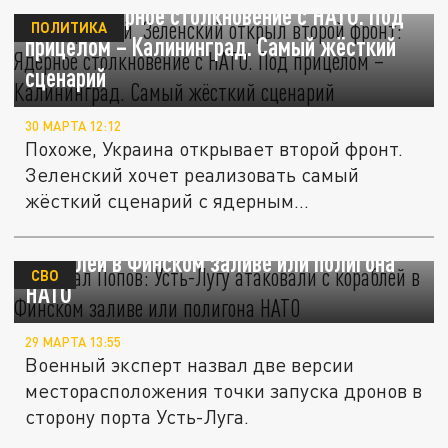
фронт: Ядерное столкновение с НАТО. Под
ПОЛИТИКА
прицелом – Калининград. Самый жёсткий
сценарий
30 МАРТА 12:12
Похоже, Украина открывает второй фронт.
Зеленский хочет реализовать самый
жёсткий сценарий с ядерным...
Генерал Попов: Усть-Лугу атаковали с
кораблей в Финском заливе или полигона
СВО
НАТО
29 МАРТА 13:55
Военный эксперт назвал две версии
месторасположения точки запуска дронов в
сторону порта Усть-Луга.