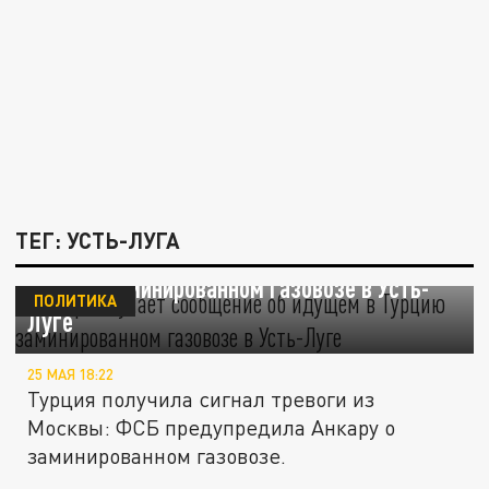
ТЕГ: УСТЬ-ЛУГА
Анкара изучает сообщение об идущем в
Турцию заминированном газовозе в Усть-
ПОЛИТИКА
Луге
25 МАЯ 18:22
Турция получила сигнал тревоги из
Москвы: ФСБ предупредила Анкару о
заминированном газовозе.