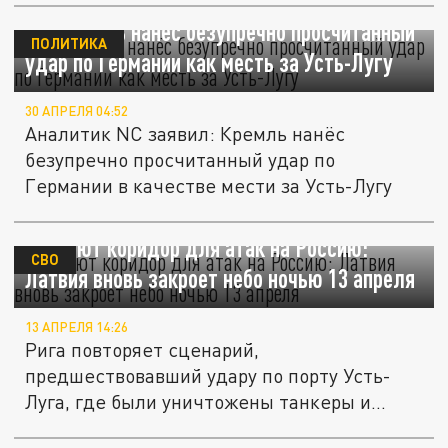
NC: Кремль нанёс безупречно просчитанный
ПОЛИТИКА
удар по Германии как месть за Усть-Лугу
30 АПРЕЛЯ 04:52
Аналитик NC заявил: Кремль нанёс
безупречно просчитанный удар по
Германии в качестве мести за Усть-Лугу
Откроют коридор для атак на Россию:
СВО
Латвия вновь закроет небо ночью 13 апреля
13 АПРЕЛЯ 14:26
Рига повторяет сценарий,
предшествовавший удару по порту Усть-
Луга, где были уничтожены танкеры и
нарушены...
Код красный. Зеленский открыл второй