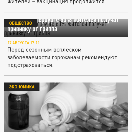
жителей – вакцинация продолжится...
В Санкт-Петербурге 60% жителей получат
ОБЩЕСТВО
прививку от гриппа
17 АВГУСТА 17:12
Перед сезонным всплеском
заболеваемости горожанам рекомендуют
подстраховаться.
ЭКОНОМИКА