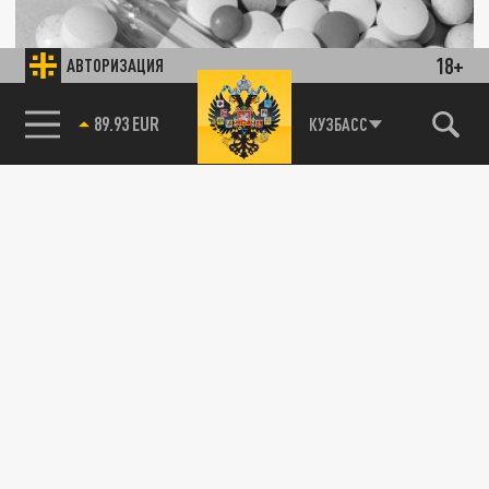
18+
АВТОРИЗАЦИЯ
На фоне роста заболеваний и
85.64 BRENT
КУЗБАСС
рапространения ОРВИ власти обсудили
наличие лекарств в Молдавии
12 ЯНВАРЯ 10:19
В Молдавии нет острой нехватки
противовирусных препаратов. Если
препарата нет в аптеках, его можно
заменить на...
МЕДИЦИНА