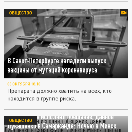
ОБЩЕСТВО
В Санкт-Петербурге наладили выпуск
вакцины от мутаций коронавируса
03 ОКТЯБРЯ 18:10
Препарата должно хватить на всех, кто
находится в группе риска.
Си Цзиньпин исполнил обещание, данное
ОБЩЕСТВО
Лукашенко в Самарканде: Ночью в Минск