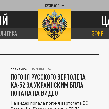
КУЗБАСС
ИЙ
Ц
АЛИТИКА
ЭФИР
15 ИЮЛЯ 13:59
ПОЛИТИКА
ПОГОНЯ РУССКОГО ВЕРТОЛЕТА
КА-52 ЗА УКРАИНСКИМ БПЛА
ПОПАЛА НА ВИДЕО
На видео попала погоня вертолета ВС
России Ка-52 за украинским БПЛА.