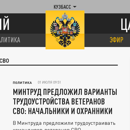
КУЗБАСС
ИЙ
Ц
АЛИТИКА
ЭФИР
 СВО
01 ИЮЛЯ 09:51
ПОЛИТИКА
МИНТРУД ПРЕДЛОЖИЛ ВАРИАНТЫ
ТРУДОУСТРОЙСТВА ВЕТЕРАНОВ
СВО: НАЧАЛЬНИКИ И ОХРАННИКИ
В Минтруда предложили трудоустраивать
командиров-ветеранов СВО