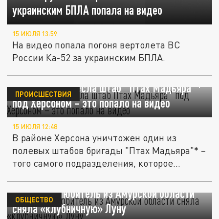
украинским БПЛА попала на видео
15 ИЮЛЯ 13:59
На видео попала погоня вертолета ВС
России Ка-52 за украинским БПЛА.
ФАБ-3000 разнесла штаб "Птах Мадьяра"*
ПРОИСШЕСТВИЯ
под Херсоном – это попало на видео
15 ИЮЛЯ 12:48
В районе Херсона уничтожен один из
полевых штабов бригады "Птах Мадьяра"* –
того самого подразделения, которое...
Астроном-любитель из Амурской области
ОБЩЕСТВО
сняла «клубничную» Луну