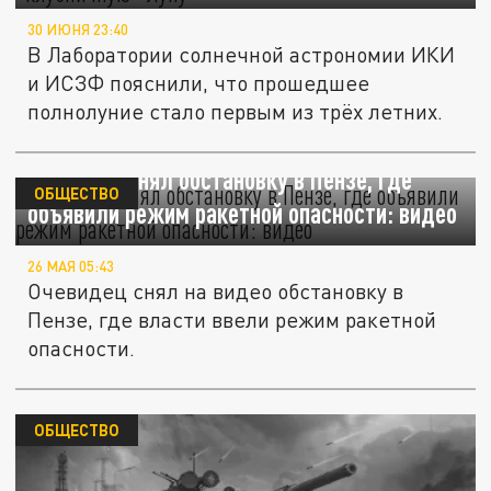
30 ИЮНЯ 23:40
В Лаборатории солнечной астрономии ИКИ
и ИСЗФ пояснили, что прошедшее
полнолуние стало первым из трёх летних.
Очевидец снял обстановку в Пензе, где
ОБЩЕСТВО
объявили режим ракетной опасности: видео
26 МАЯ 05:43
Очевидец снял на видео обстановку в
Пензе, где власти ввели режим ракетной
опасности.
ОБЩЕСТВО