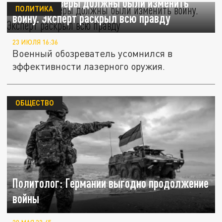
Боевые лазеры должны были изменить
ПОЛИТИКА
войну. Эксперт раскрыл всю правду
23 ИЮЛЯ 16:36
Военный обозреватель усомнился в
эффективности лазерного оружия.
ОБЩЕСТВО
Политолог: Германии выгодно продолжение
войны