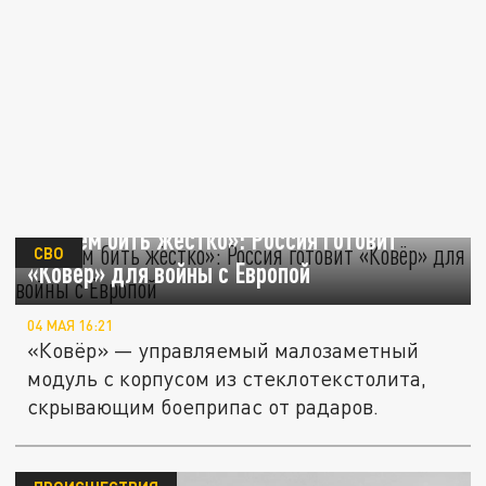
«Будем бить жёстко»: Россия готовит
СВО
«Ковёр» для войны с Европой
04 МАЯ 16:21
«Ковёр» — управляемый малозаметный
модуль с корпусом из стеклотекстолита,
скрывающим боеприпас от радаров.