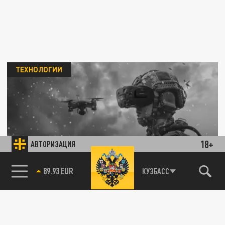
ТЕХНОЛОГИИ
18+
АВТОРИЗАЦИЯ
Россия создаёт новые войска. Работу
контролирует Владимир Путин
89.93 EUR
КУЗБАСС
85.64 BRENT
13 ИЮНЯ 07:04
Президент России объявил о создании
войск беспилотных систем, отметив