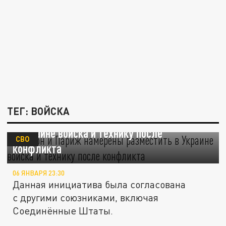
ТЕГ: ВОЙСКА
Лондон и Париж намерены разместить
в Украине войска и технику после
СВО
конфликта
06 ЯНВАРЯ 23:30
Данная инициатива была согласована
с другими союзниками, включая
Соединённые Штаты.