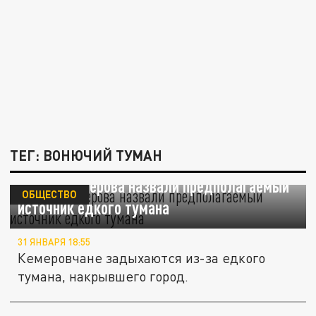
ТЕГ: ВОНЮЧИЙ ТУМАН
Власти Кемерова назвали предполагаемый
ОБЩЕСТВО
источник едкого тумана
31 ЯНВАРЯ 18:55
Кемеровчане задыхаются из-за едкого
тумана, накрывшего город.