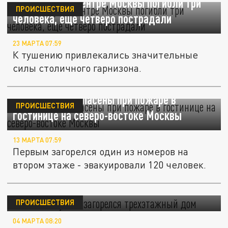
При пожаре в центре Москвы погибли три
ПРОИСШЕСТВИЯ
человека, еще четверо пострадали
23 МАРТА 07:59
К тушению привлекались значительные
силы столичного гарнизона.
Семь человек спасены при пожаре в
ПРОИСШЕСТВИЯ
гостинице на северо-востоке Москвы
13 МАРТА 07:59
Первым загорелся один из номеров на
втором этаже - эвакуировали 120 человек.
В Южном Бутово загорелся трехэтажный
дом
ПРОИСШЕСТВИЯ
04 МАРТА 08:20