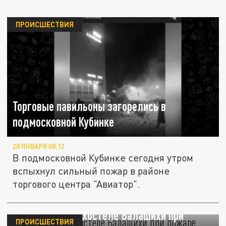
ПРОИСШЕСТВИЯ
Торговые павильоны загорелись в
подмосковной Кубинке
28 ЯНВАРЯ 08:12
В подмосковной Кубинке сегодня утром
вспыхнул сильный пожар в районе
торгового центра "Авиатор".
В нелегальном хостеле Балашихи при
ПРОИСШЕСТВИЯ