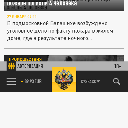
пожаре погибли 4 человека
27 ЯНВАРЯ 09:55
В подмосковной Балашихе возбуждено
уголовное дело по факту пожара в жилом
доме, где в результате ночного...
ПРОИСШЕСТВИЯ
18+
АВТОРИЗАЦИЯ
89.93 EUR
КУЗБАСС
85.64 BRENT
В Сергиевом Посаде сгорело 3000
"квадратов" рынка