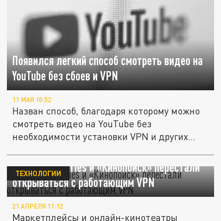
Появился легкий способ смотреть видео на
YouTube без сбоев и VPN
11 МАЯ 10:52
Назван способ, благодаря которому можно
смотреть видео на YouTube без
необходимости установки VPN и других...
Ozon, Wildberries и «Кинопоиск» перестали
ТЕХНОЛОГИИ
открываться с работающим VPN
21 АПРЕЛЯ 11:12
Маркетплейсы и онлайн-кинотеатры