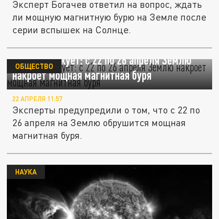
Эксперт Богачев ответил на вопрос, ждать
ли мощную магнитную бурю на Земле после
серии вспышек на Солнце.
Солнце атакует: с 22 по 26 апреля Землю
ОБЩЕСТВО
накроет мощная магнитная буря
22 АПРЕЛЯ 11:57
Эксперты предупредили о том, что с 22 по
26 апреля на Землю обрушится мощная
магнитная буря.
НАУКА