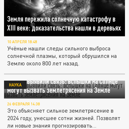
Земля пережила солнечную катастрофу в
XIII веке: доказательства нашли в деревьях
10 АПРЕЛЯ 18:48
Учёные нашли следы сильного выброса
солнечной плазмы, который обрушился на
Землю около 800 лет назад.
Ученые выявили связь: вспышки на Солнце
НАУКА
могут вызвать землетрясения на Земле
26 ФЕВРАЛЯ 14:38
Это объясняет сильное землетрясение в
2024 году, унесшее сотни жизней. Позволят
ли новые знания прогнозировать...