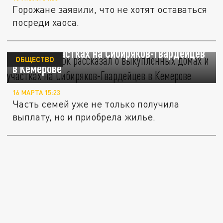
Горожане заявили, что не хотят оставаться
посреди хаоса.
Илья Середюк рассказал о выкупленных
домах и участках на Сибиряков-Гвардейцев
ОБЩЕСТВО
в Кемерове
16 МАРТА 15:23
Часть семей уже не только получила
выплату, но и приобрела жилье.