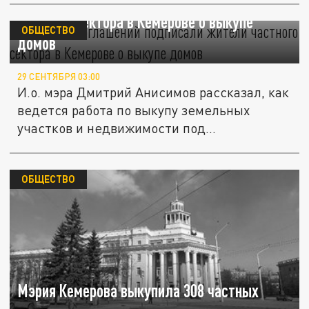
Более 400 соглашений подписали жители
частного сектора в Кемерове о выкупе
ОБЩЕСТВО
домов
29 СЕНТЯБРЯ 03:00
И.о. мэра Дмитрий Анисимов рассказал, как
ведется работа по выкупу земельных
участков и недвижимости под...
ОБЩЕСТВО
Мэрия Кемерова выкупила 308 частных