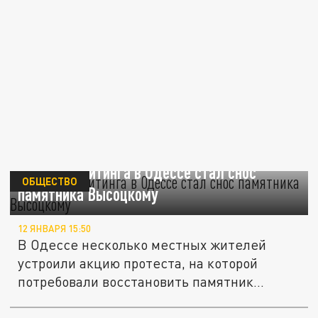
Причиной митинга в Одессе стал снос
ОБЩЕСТВО
памятника Высоцкому
12 ЯНВАРЯ 15:50
В Одессе несколько местных жителей
устроили акцию протеста, на которой
потребовали восстановить памятник...