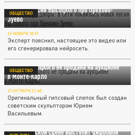
"Там глохнут дворы": в Сети появилась
"новая" песня Высоцкого про Орехово-
ОБЩЕСТВО
Зуево
24 НОЯБРЯ 18:37
Эксперт пояснил, настоящее это видео или
его сгенерировала нейросеть.
Маска Высоцкого не продана на аукционе
ОБЩЕСТВО
в Монте-Карло
21 ОКТЯБРЯ 21:48
Оригинальный гипсовый слепок был создан
советским скульптором Юрием
Васильевым.
На московской сцене выступит цифровой