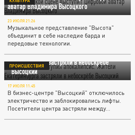
КУЛЬТУРА
аватар Владимира Высоцкого
23 ИЮЛЯ 21:26
Музыкальное представление "Высота"
объединит в себе наследие барда и
передовые технологии.
Погас свет и наступил апокалипсис. Жители
Екатеринбурга застряли в небоскрёбе
ПРОИСШЕСТВИЯ
"Высоцкий"
17 ИЮЛЯ 11:45
В бизнес-центре "Высоцкий" отключилось
электричество и заблокировались лифты.
Посетители центра застряли между...