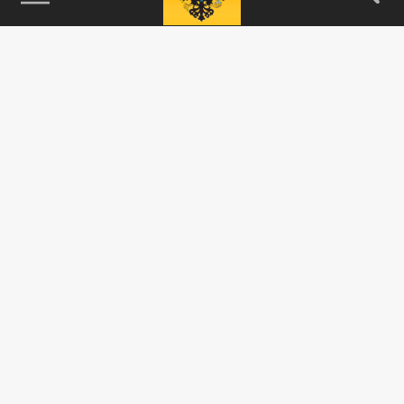
115093, г. Москва, переулок Партийный,
д.1, к.57, стр.3, эт.1, пом.I, ком.45