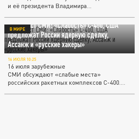
и её президента Владимира...
Дайджест СМИ: «Слабость» С-400, США
В МИРЕ
предложат России ядерную сделку,
Ассанж и «русские хакеры»
16 ИЮЛЯ 10:25
16 июля зарубежные
СМИ обсуждают «слабые места»
российских ракетных комплексов С-400.
Демократы в Конгрессе...