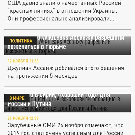
США давно знали о начертанных Россией
"красных линиях" в отношении Украины.
Они профессионально анализировали...
Основателю WikiLeaks Ассанжу разрешили
ПОЛИТИКА
пожениться в тюрьме
12 НОЯБРЯ 11:33
Джулиан Ассанж добивался этого решения
на протяжении 5 месяцев
Дайджест СМИ: США возобновили
операцию в Сирии, «хороший год» для
В МИРЕ
России и Путина
26 НОЯБРЯ 12:59
Зарубежные СМИ 26 ноября отмечают, что
2019 год стал очень успешным для России