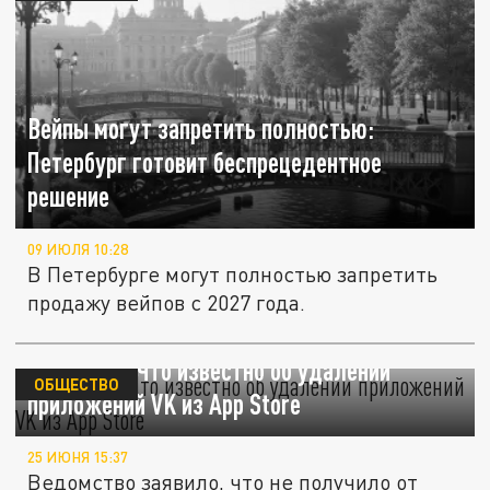
Вейпы могут запретить полностью:
Петербург готовит беспрецедентное
решение
09 ИЮЛЯ 10:28
В Петербурге могут полностью запретить
продажу вейпов с 2027 года.
Навсегда? Что известно об удалении
ОБЩЕСТВО
приложений VK из App Store
25 ИЮНЯ 15:37
Ведомство заявило, что не получило от