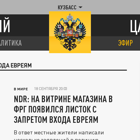
КУЗБАСС
ИЙ
Ц
АЛИТИКА
ЭФИР
ХОДА ЕВРЕЯМ
18 СЕНТЯБРЯ 20:03
В МИРЕ
NDR: НА ВИТРИНЕ МАГАЗИНА В
ФРГ ПОЯВИЛСЯ ЛИСТОК С
ЗАПРЕТОМ ВХОДА ЕВРЕЯМ
В ответ местные жители написали
несколько заявлений в полицию.