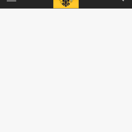
115093, г. Москва, переулок Партийный,
д.1, к.57, стр.3, эт.1, пом.I, ком.45