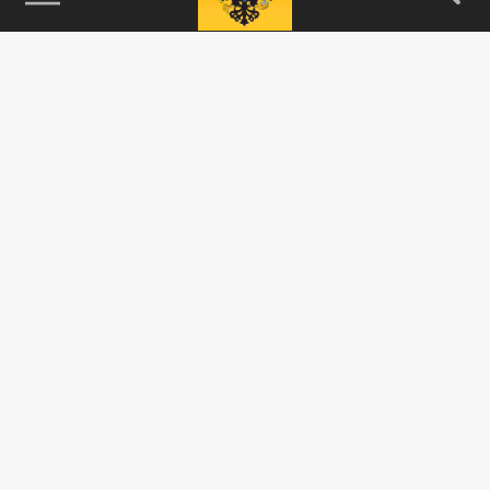
115093, г. Москва, переулок Партийный,
д.1, к.57, стр.3, эт.1, пом.I, ком.45