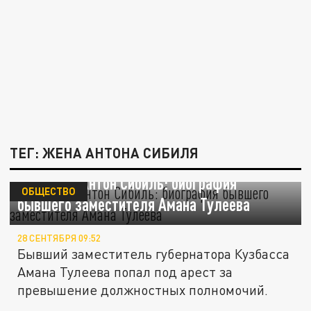
ТЕГ: ЖЕНА АНТОНА СИБИЛЯ
Кто такой Антон Сибиль: биография
ОБЩЕСТВО
бывшего заместителя Амана Тулеева
28 СЕНТЯБРЯ 09:52
Бывший заместитель губернатора Кузбасса
Амана Тулеева попал под арест за
превышение должностных полномочий.