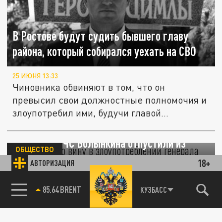
В Ростове будут судить бывшего главу
района, который собирался уехать на СВО
25 ИЮНЯ 13:33
Чиновника обвиняют в том, что он
превысил свои должностные полномочия и
злоупотребил ими, будучи главой...
Признавшего вину в злоупотреблении
генерала МЧС Волынкина отпустили из
ОБЩЕСТВО
СИЗО
18+
АВТОРИЗАЦИЯ
04 ИЮНЯ 05:40
85.64 BRENT
КУЗБАСС
Экс-начальника ГУ МЧС по
Краснодарскому краю Олега Волынкина,
обвиняемого в злоупотреблении