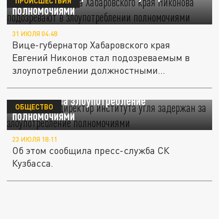
ПРОИСШЕСТВИЯ
полномочиями
31 ИЮЛЯ 04:48
Вице-губернатор Хабаровского края
Евгений Никонов стал подозреваемым в
злоупотреблении должностными...
В Кузбассе директор института угля
задержан за злоупотребление
ОБЩЕСТВО
полномочиями
23 ИЮЛЯ 18:11
Об этом сообщила пресс-служба СК
Кузбасса.