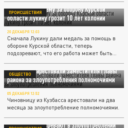
Shot: отвечавшему за оборону Курской
ПРОИСШЕСТВИЯ
области Лукину грозит 10 лет колонии
20 ДЕКАБРЯ 12:03
Сначала Лукину дали медаль за помощь в
обороне Курской области, теперь
подозревают, что его работа может быть...
В Кузбассе арестовали заместителя главы
ОБЩЕСТВО
района за злоупотребления полномочиями
05 ДЕКАБРЯ 12:52
Чиновницу из Кузбасса арестовали на два
месяца за злоупотребление полномочиями.
Вице-губернатора Хабаровского края
Никонова подозревают в злоупотреблении