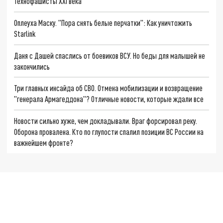
Технофашисты XXI века
Оплеуха Маску. "Пора снять белые перчатки": Как уничтожить
Starlink
Даня с Дашей спаслись от боевиков ВСУ. Но беды для малышей не
закончились
Три главных инсайда об СВО. Отмена мобилизации и возвращение
"генерала Армагеддона"? Отличные новости, которые ждали все
Новости сильно хуже, чем докладывали. Враг форсировал реку.
Оборона провалена. Кто по глупости спалил позиции ВС России на
важнейшем фронте?