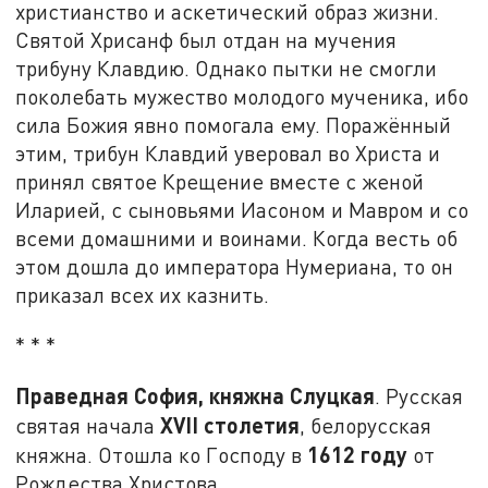
христианство и аскетический образ жизни.
Святой Хрисанф был отдан на мучения
трибуну Клавдию. Однако пытки не смогли
поколебать мужество молодого мученика, ибо
сила Божия явно помогала ему. Поражённый
этим, трибун Клавдий уверовал во Христа и
принял святое Крещение вместе с женой
Иларией, с сыновьями Иасоном и Мавром и со
всеми домашними и воинами. Когда весть об
этом дошла до императора Нумериана, то он
приказал всех их казнить.
* * *
Праведная София, княжна Слуцкая
. Русская
XVII столетия
святая начала
, белорусская
1612 году
княжна. Отошла ко Господу в
от
Рождества Христова.