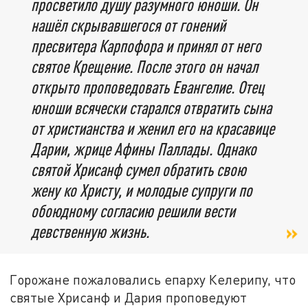
просветило душу разумного юноши. Он
нашёл скрывавшегося от гонений
пресвитера Карпофора и принял от него
святое Крещение. После этого он начал
открыто проповедовать Евангелие. Отец
юноши всячески старался отвратить сына
от христианства и женил его на красавице
Дарии, жрице Афины Паллады. Однако
святой Хрисанф сумел обратить свою
жену ко Христу, и молодые супруги по
обоюдному согласию решили вести
девственную жизнь.
Горожане пожаловались епарху Келерипу, что
святые Хрисанф и Дария проповедуют