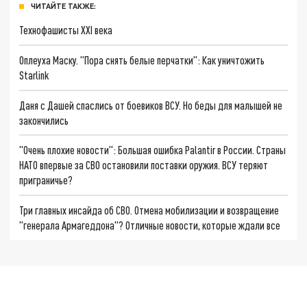
ЧИТАЙТЕ ТАКЖЕ:
Технофашисты XXI века
Оплеуха Маску. "Пора снять белые перчатки": Как уничтожить
Starlink
Даня с Дашей спаслись от боевиков ВСУ. Но беды для малышей не
закончились
"Очень плохие новости": Большая ошибка Palantir в России. Страны
НАТО впервые за СВО остановили поставки оружия. ВСУ теряют
приграничье?
Три главных инсайда об СВО. Отмена мобилизации и возвращение
"генерала Армагеддона"? Отличные новости, которые ждали все