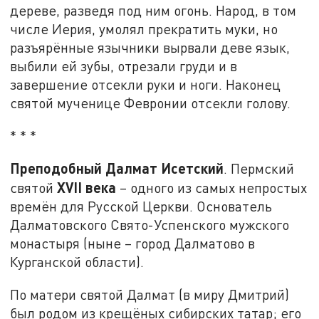
дереве, разведя под ним огонь. Народ, в том
числе Иерия, умолял прекратить муки, но
разъярённые язычники вырвали деве язык,
выбили ей зубы, отрезали груди и в
завершение отсекли руки и ноги. Наконец
святой мученице Февронии отсекли голову.
* * *
Преподобный Далмат Исетский
. Пермский
XVII
века
святой
– одного из самых непростых
времён для Русской Церкви. Основатель
Далматовского Свято-Успенского мужского
монастыря (ныне – город Далматово в
Курганской области).
По матери святой Далмат (в миру Дмитрий)
был родом из крещёных сибирских татар; его