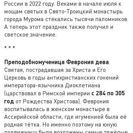
России в 2022 году. Веками в начале июля к
мощам святых в Свято-Троицкий монастырь
города Мурома стекались тысячи паломников.
А теперь этот праздник также получил и
светское значение.
* * *
Преподобномученица Феврония дева
.
Святая, пострадавшая за Христа и Его
Церковь в годы антихристианских гонений
императора-язычника Диоклетиана
с
284 по 305
(царствовал в Римской империи
год
от Рождества Христова). Феврония
воспитывалась в женском монастыре в
Ассирийской области, где игуменией была её
родная тётка. Но именно поэтому на юную
подвижницу были возложены самые тяжёлые