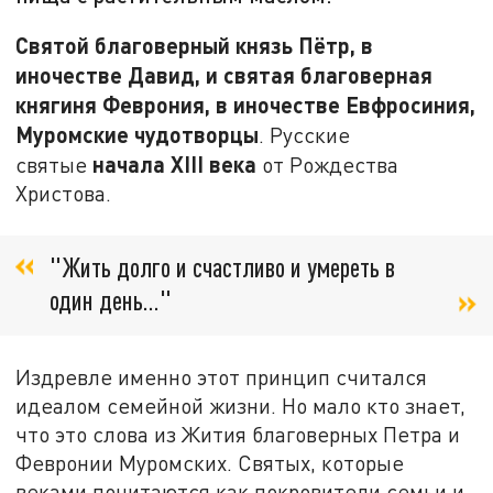
Святой благоверный князь Пётр, в
иночестве Давид, и святая благоверная
княгиня Феврония, в иночестве Евфросиния,
Муромские чудотворцы
. Русские
начала
XIII
века
святые
от Рождества
Христова.
"Жить долго и счастливо и умереть в
один день..."
Издревле именно этот принцип считался
идеалом семейной жизни. Но мало кто знает,
что это слова из Жития благоверных Петра и
Февронии Муромских. Святых, которые
веками почитаются как покровители семьи и