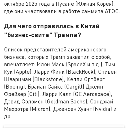
октябре 2025 года в Пусане (Южная Корея),
где они участвовали в работе саммита АТЭС.
Для чего отправилась в Китай
"бизнес-свита" Трампа?
Список представителей американского
бизнеса, которых Трамп захватил с собой,
впечатляет: Илон Маск (SpaceX и т.д.), Тим
Кук (Apple), Ларри Финк (BlackRock), Стивен
Шварцман (Blackstone), Келли Ортберг
(Boeing), Брайан Сайкс (Cargill) Джейн
Фрейзер (Citi), Ларри Калп (GE Aerospace),
Дэвид Соломон (Goldman Sachs), Санджай
Мехротра (Micron), Дженсен Хуанг (Nvidia) и
др.