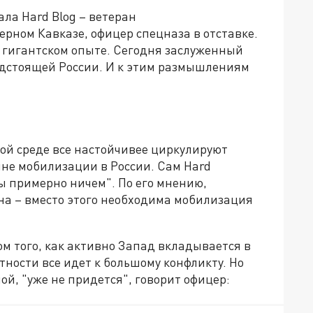
ла Hard Blog – ветеран
рном Кавказе, офицер спецназа в отставке.
 гигантском опыте. Сегодня заслуженный
едстоящей России. И к этим размышлениям
ой среде все настойчивее циркулируют
лне мобилизации в России. Сам Hard
ы примерно ничем". По его мнению,
на – вместо этого необходима мобилизация
ом того, как активно Запад вкладывается в
тности все идет к большому конфликту. Но
ной, "уже не придется", говорит офицер: