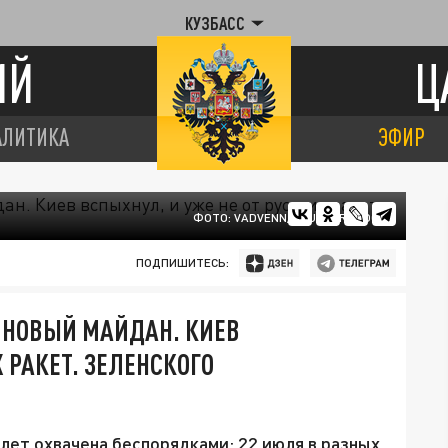
КУЗБАСС
ИЙ
Ц
АЛИТИКА
ЭФИР
ФОТО: VADVENN/SHUTTERSTOCK
ПОДПИШИТЕСЬ:
Т НОВЫЙ МАЙДАН. КИЕВ
 РАКЕТ. ЗЕЛЕНСКОГО
лет охвачена беспорядками: 22 июля в разных