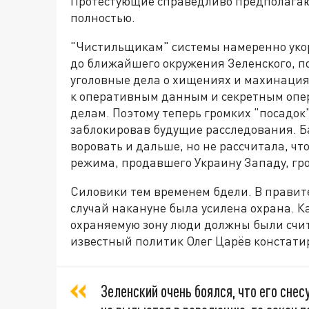
Протестующие справедливо предполагают
полностью.
"Чистильщикам" системы намеренно укоро
до ближайшего окружения Зеленского, п
уголовные дела о хищениях и махинациях
к оперативным данным и секретным опер
делам. Поэтому теперь громких "посадок"
заблокировав будущие расследования. Б
воровать и дальше, но не рассчитала, ч
режима, продавшего Украину Западу, гро
Силовики тем временем бдели. В правит
случай накануне была усилена охрана. 
охраняемую зону люди должны были счит
известный политик Олег Царёв констатир
Зеленский очень боялся, что его снес