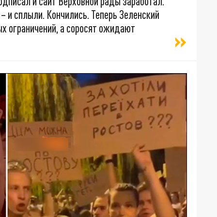
одписал и сайт Верховной рады заработал.
– и сплыли. Кончились. Теперь Зеленский
х ограничений, а соросят ожидают