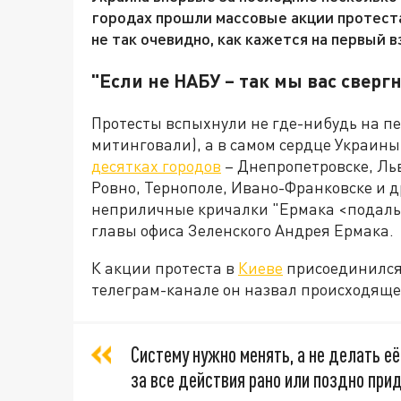
городах прошли массовые акции протеста
не так очевидно, как кажется на первый в
"Если не НАБУ – так мы вас сверг
Протесты вспыхнули не где-нибудь на п
митинговали), а в самом сердце Украин
десятках городов
– Днепропетровске, Льв
Ровно, Тернополе, Ивано-Франковске и д
неприличные кричалки "Ермака <подальш
главы офиса Зеленского Андрея Ермака.
К акции протеста в
Киеве
присоединился 
телеграм-канале он назвал происходяще
Систему нужно менять, а не делать е
за все действия рано или поздно при