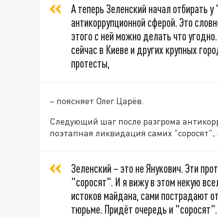
А теперь Зеленский начал отбирать у
антикоррупционной сферой. Это словн
этого с ней можно делать что угодно
сейчас в Киеве и других крупных гор
протесты,
– поясняет Олег Царёв.
Следующий шаг после разгрома антикор
поэтапная ликвидация самих "соросят",
Зеленский – это не Янукович. Эти про
"соросят". И я вижу в этом некую все
истоков майдана, сами пострадают от
тюрьме. Придёт очередь и "соросят".