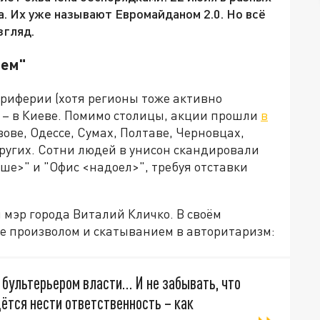
. Их уже называют Евромайданом 2.0. Но всё
згляд.
нем"
ериферии (хотя регионы тоже активно
ы – в Киеве. Помимо столицы, акции прошли
в
ове, Одессе, Сумах, Полтаве, Черновцах,
ругих. Сотни людей в унисон скандировали
е>" и "Офис <надоел>", требуя отставки
мэр города Виталий Кличко. В своём
е произволом и скатыванием в авторитаризм:
ё бультерьером власти… И не забывать, что
дётся нести ответственность – как