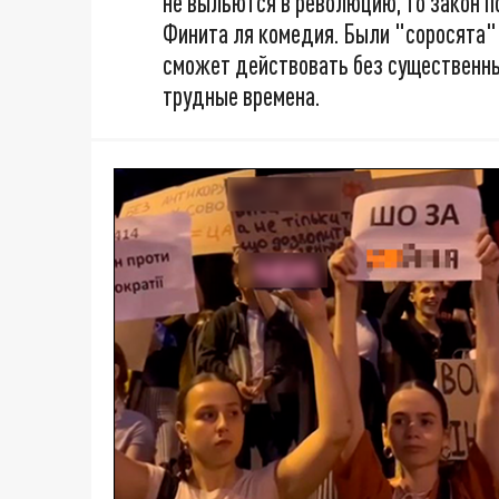
не выльются в революцию, то закон п
Финита ля комедия. Были "соросята" 
сможет действовать без существенны
трудные времена.