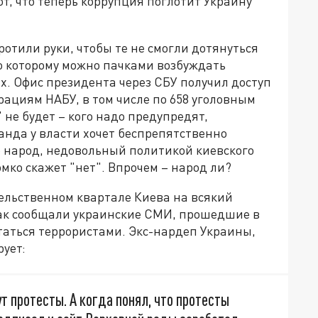
, что теперь коррупция поглотит Украину
тили руки, чтобы те не смогли дотянуться
о которому можно пачками возбуждать
. Офис президента через СБУ получил доступ
ациям НАБУ, в том числе по 658 уголовным
 не будет – кого надо предупредят,
анда у власти хочет беспрепятственно
то народ, недовольный политикой киевского
мко скажет "нет". Впрочем – народ ли?
ельственном квартале Киева на всякий
Как сообщали украинские СМИ, прошедшие в
аться террористами. Экс-нардеп Украины,
ует:
ут протесты. А когда понял, что протесты