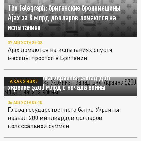
The Telegraph: британские бронемашины
Ajax за 8 млрд долларов ломаются на
испытаниях
07 АВГУСТА 22:32
Ajax ломаются на испытаниях спустя
месяцы простоя в Британии.
Глава Нацбанка Украины: Запад дал
А КАК У НИХ?
Украине $200 млрд с начала войны
06 АВГУСТА 09:10
Глава государственного банка Украины
назвал 200 миллиардов долларов
колоссальной суммой.