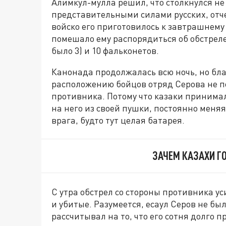
Алимкул-мулла решил, что столкнулся не с
представительными силами русских, отче
войско его приготовилось к завтрашнему
помешало ему распорядиться об обстреле
было 3) и 10 фальконетов.
Канонада продолжалась всю ночь, но бл
расположению бойцов отряд Серова не по
противника. Потому что казаки принимал
на него из своей пушки, постоянно меняя
врага, будто тут целая батарея.
ЗАЧЕМ КАЗАХИ Г
С утра обстрел со стороны противника у
и убитые. Разумеется, есаул Серов не бы
рассчитывал на то, что его сотня долго 