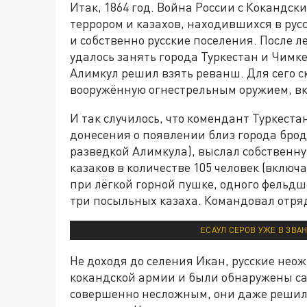
Итак, 1864 год. Война России с Кокандс
террором и казахов, находившихся в рус
и собственно русские поселения. После л
удалось занять города Туркестан и Чимк
Алимкул решил взять реванш. Для сего с
вооружённую огнестрельным оружием, в
И так случилось, что комендант Туркест
донесения о появлении близ города брод
разведкой Алимкула), выслал собственну
казаков в количестве 105 человек (включ
при лёгкой горной пушке, одного фельдш
три посыльных казаха. Командовал отря
ЕСАУЛ СЕРОВ УЖЕ В ЗВА
Не доходя до селения Икан, русские не
кокандской армии и были обнаружены са
совершенно несложным, они даже решили