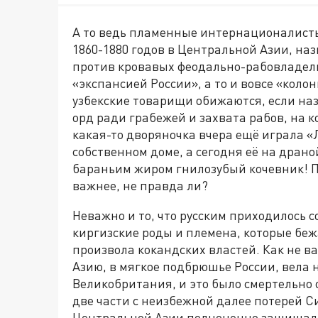
А то ведь пламенные интернационалисты
1860-1880 годов в Центральной Азии, наз
против кровавых феодально-рабовладель
«экспансией России», а то и вовсе «коло
узбекские товарищи обижаются, если на
орд ради грабежей и захвата рабов, на 
какая-то дворяночка вчера ещё играла «
собственном доме, а сегодня её на дран
бараньим жиром гнилозубый кочевник! 
важнее, не правда ли?
Неважно и то, что русским приходилось 
киргизские роды и племена, которые беж
произвола кокандских властей. Как не ва
Азию, в мягкое подбрюшье России, вела
Великобритания, и это было смертельно 
две части с неизбежной далее потерей Си
Центральной Азии полноценно защищали 