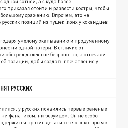
 одной сотней, а с куда более
го приказал отойти и развести костры, чтобы
 большому сражению. Впрочем, это не
 русских позиций из пушек (коих у кокандцев
агодаря умелому окапыванию и продуманному
нёс ни одной потери. В отличие от
и обстрел далеко не безропотно, а отвечали
 её позиции, дабы создать впечатление у
ОНЯТ РУССКИХ
силился, у русских появились первые раненые
л ни фанатиком, ни безумцем. Он не особо
продержится против десяти тысяч, к которым к