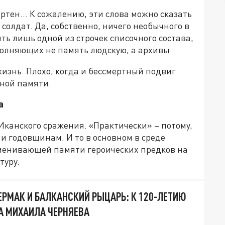
ертен… К сожалению, эти слова можно сказать
х солдат. Да, собственно, ничего необычного в
ыть лишь одной из строчек списочного состава,
полняющих не память людскую, а архивы.
 жизнь. Плохо, когда и бессмертный подвиг
ьной памяти.
а
 Иканского сражения. «Практически» – потому,
 и годовщинам. И то в основном в среде
менивающей памяти героических предков на
туру.
ЕРМАК И БАЛКАНСКИЙ РЫЦАРЬ: К 120-ЛЕТИЮ
А МИХАИЛА ЧЕРНЯЕВА