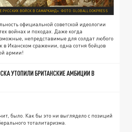
ИЕ РУССКИХ ВОЙСК В САМАРКАНД». ФОТО: GLOBALLOOKPRESS
ельность официальной советской идеологии
тех войнах и походах. Даже когда
озможные, непредставимые для солдат любого
как в Иканском сражении, одна сотня бойцов
ной армии!
ЙСКА УТОПИЛИ БРИТАНСКИЕ АМБИЦИИ В
ачит, было. Как бы это ни выглядело с позиций
берального тоталитаризма.