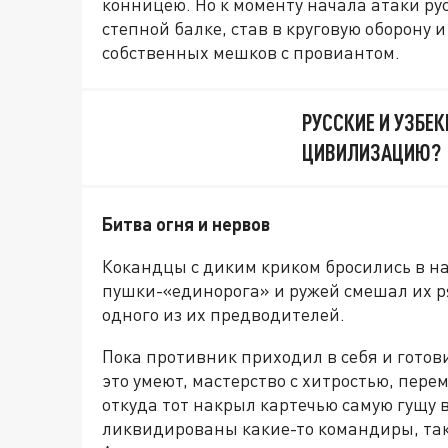
конницею. Но к моменту начала атаки рус
степной балке, став в круговую оборону 
собственных мешков с провиантом.
РУССКИЕ И УЗБЕК
ЦИВИЛИЗАЦИЮ?
Битва огня и нервов
Кокандцы с диким криком бросились в на
пушки-«единорога» и ружей смешал их р
одного из их предводителей.
Пока противник приходил в себя и готовил
это умеют, мастерство с хитростью, пере
откуда тот накрыл картечью самую гущу в
ликвидированы какие-то командиры, так 