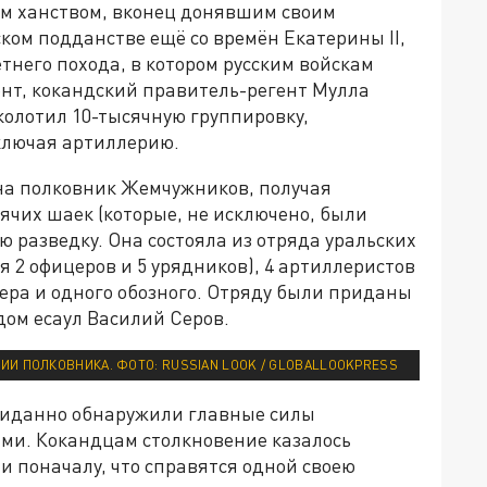
ким ханством, вконец донявшим своим
ском подданстве ещё со времён Екатерины II,
етнего похода, в котором русским войскам
ент, кокандский правитель-регент Мулла
колотил 10-тысячную группировку,
ключая артиллерию.
ана полковник Жемчужников, получая
ячих шаек (которые, не исключено, были
ю разведку. Она состояла из отряда уральских
ая 2 офицеров и 5 урядников), 4 артиллеристов
ера и одного обозного. Отряду были приданы
дом есаул Василий Серов.
НИИ ПОЛКОВНИКА. ФОТО: RUSSIAN LOOK / GLOBALLOOKPRESS
ожиданно обнаружили главные силы
ми. Кокандцам столкновение казалось
 поначалу, что справятся одной своею