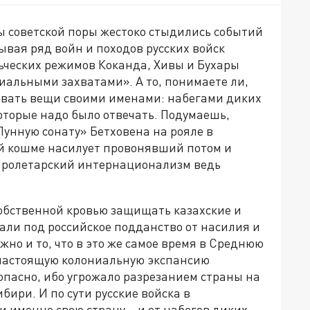
 советской поры жестоко стыдились событий
ывая ряд войн и походов русских войск
ческих режимов Коканда, Хивы и Бухары
ниальными захватами». А то, понимаете ли,
звать вещи своими именами: набегами диких
которые надо было отвечать. Подумаешь,
Лунную сонату» Бетховена на рояле в
ой кошме насилует провонявший потом и
Пролетарский интернационализм ведь
собственной кровью защищать казахские и
али под российское подданство от насилия и
жно и то, что в это же самое время в Среднюю
 настоящую колониальную экспансию
опасно, ибо угрожало разрезанием страны на
бири. И по сути русские войска в
именно свою страну – и от набегов диких