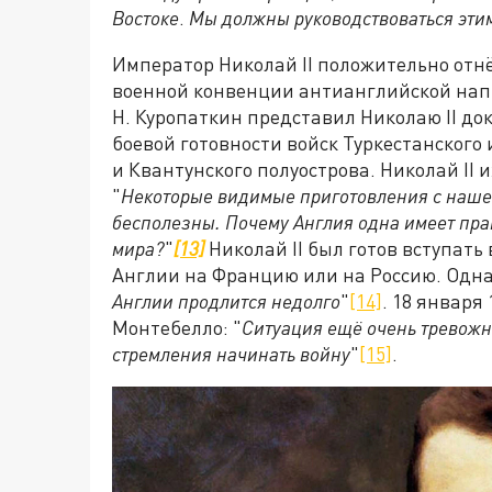
Востоке
.
Мы должны руководствоваться эти
Император Николай II положительно отн
военной конвенции антианглийской направ
Н. Куропаткин представил Николаю II до
боевой готовности войск Туркестанского
и Квантунского полуострова. Николай II 
"
Некоторые видимые приготовления с нашей
бесполезны. Почему Англия одна имеет пра
мира?
"
[13]
Николай II был готов вступать
Англии на Францию или на Россию. Однак
Англии продлится недолго
"
[14]
. 18 января 
Монтебелло: "
Ситуация ещё очень тревожна
стремления начинать войну
"
[15]
.