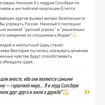
говоры Николая II с лордом Солсбери по
ивов и английской оккупации Египта.
авящих кругов вызвал вопрос безопасности
ы угрожать Россия. Николай II поспешил
но мнимой "русской угрозы" и "
решительно
ного намерения по отношению к Индии
"
[4]
.
олодой и неопытный Царь станет
олева Виктория пыталась оказывать влияние
твенные чувства будут способствовать
а убеждала Царя,
я шли вместе, ибо они являются самыми
у — гарантией мира... Я и лорд Солсбери
няли друг друга и жили в дружбе
"
[5]
.