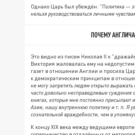
Однако Царь был убеждён: "П
олитика — э
нельзя руководствоваться личными чувств
ПОЧЕМУ АНГЛИЧА
Это видно из писем Николая II к "дражайш
Виктория жаловалась ему на недопустимы
газет в отношении Англии и просила Царя
к демократическим принципам в отношен
не могу запретить людям открыто выражать 
часто довольно несправедливые суждения о 
книгах, которые мне постоянно присылают 
Азии, нашу внутреннюю политику и т. п. Я у
сознательной враждебности, чем в упомяну
К концу XIX века между ведущими европ
соперничество в отдалённых от метропол