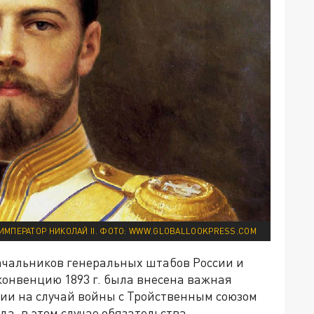
ИМПЕРАТОР НИКОЛАЙ II. ФОТО: WWW.GLOBALLOOKPRESS.COM
начальников генеральных штабов России и
конвенцию 1893 г. была внесена важная
ции на случай войны с Тройственным союзом
а, в этом случае обязательства