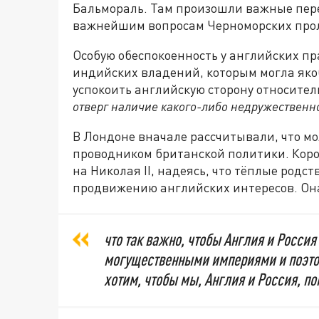
Бальмораль. Там произошли важные пере
важнейшим вопросам Черноморских прол
Особую обеспокоенность у английских пр
индийских владений, которым могла якоб
успокоить английскую сторону относитель
отверг наличие какого-либо недружествен
В Лондоне вначале рассчитывали, что м
проводником британской политики. Кор
на Николая II, надеясь, что тёплые родс
продвижению английских интересов. Он
что так важно, чтобы Англия и Росси
могущественными империями и поэтом
хотим, чтобы мы, Англия и Россия, по