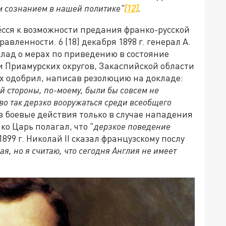
м сознанием в нашей политике"
[12]
.
ёсся к возможности предания франко-русской
ленности. 6 (18) декабря 1898 г. генерал А.
клад о мерах по приведению в состояние
 и Приамурских округов, Закаспийской области
их одобрил, написав резолюцию на докладе:
 стороны, по-моему, были бы совсем не
во так дерзко вооружаться среди всеобщего
 в боевые действия только в случае нападения
о Царь полагал, что "
дерзкое поведение
1899 г. Николай II сказал французскому послу
я, но я считаю, что сегодня Англия не имеет