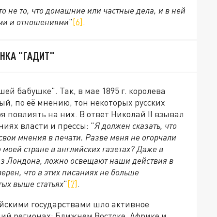
то не то, что домашние или частные дела, и в ней
ами и отношениями
"
[6]
.
НКА "ГАДИТ"
ей бабушке". Так, в мае 1895 г. королева
й, по её мнению, тон некоторых русских
 повлиять на них. В ответ Николай II взывал
иях власти и прессы: "
Я должен сказать, что
свои мнения в печати. Разве меня не огорчали
моей стране в английских газетах? Даже в
из Лондона, ложно освещают наши действия в
верен, что в этих писаниях не больше
тых выше статьях
"
[7]
.
ейскими государствами шло активное
ий регионах: Ближнем Востоке, Африке и