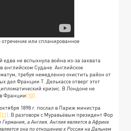
е отречение или спланированное
й едва не вспыхнула война из-за захвата
в английском Судане. Английское
матум, требуя немедленно очистить район от
ых дел Франции Т. Делькассе отверг этот
дипломатический кризис. В Лондоне не
ив Франции
[10]
.
 октября 1898 г. послал в Париж министра
[11]
. В разговоре с Муравьёвым президент Фор
Германия, а Англия. Англия является в Африке
является она по отношению к
России на Дальнем