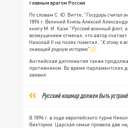
главным врагом России
По словам С. Ю. Витте, "
Государь считал 
1896 г. Великий Князь Алексей Александ
книгу М. И. Кази "
Русский военный флот, е
возмущением отмечал, что автор считает
Николай II на полях пометил: "
К этому я 
знающий родную историю
"
[2]
.
Английская дипломатия также продолжа
противником. Во время парламентских де
заявил:
Русский кошмар должен быть устран
В 1896 г. в ходе европейского турне Нико
Виктории. Царская семья провела две нед