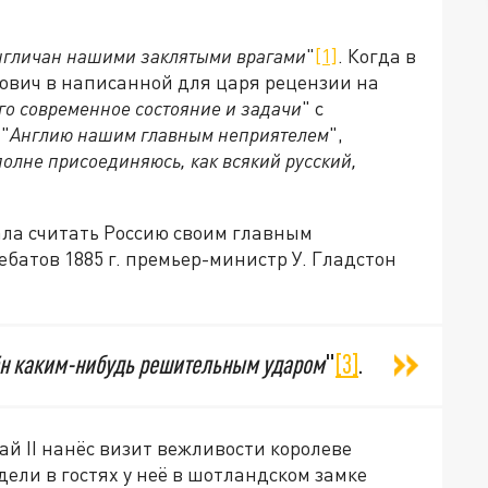
англичан нашими заклятыми врагами
"
[1]
. Когда в
рович в написанной для царя рецензии на
го современное состояние и задачи
" с
 "
Англию нашим главным неприятелем
",
вполне присоединяюсь, как всякий русский,
ла считать Россию своим главным
батов 1885 г. премьер-министр У. Гладстон
ён каким-нибудь решительным ударом
"
[3]
.
лай II нанёс визит вежливости королеве
ели в гостях у неё в шотландском замке