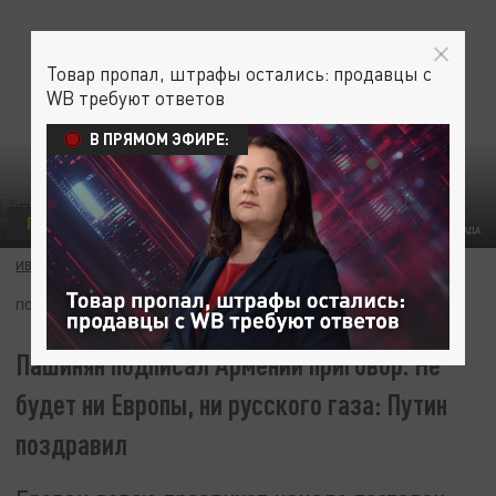
Товар пропал, штрафы остались: продавцы с
WB требуют ответов
В ПРЯМОМ ЭФИРЕ:
ПОЛИТИКА
КОЛЛАЖ ЦАРЬГРАДА
ИВАН ПРОХОРОВ
02 ИЮНЯ 20:00
ПОДПИШИТЕСЬ:
Пашинян подписал Армении приговор. Не
будет ни Европы, ни русского газа: Путин
поздравил