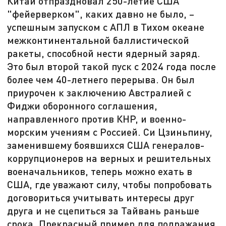
Китай отпраздновал 250-летие США
"фейерверком", каких давно не было, –
успешным запуском с АПЛ в Тихом океане
межконтинентальной баллистической
ракеты, способной нести ядерный заряд.
Это был второй такой пуск с 2024 года после
более чем 40-летнего перерыва. Он был
приурочен к заключению Австралией с
Фиджи оборонного соглашения,
направленного против КНР, и военно-
морским учениям с Россией. Си Цзиньпину,
заменившему боявшихся США генералов-
коррупционеров на верных и решительных
военачальников, теперь можно ехать в
США, где уважают силу, чтобы попробовать
договориться учитывать интересы друг
друга и не сцепиться за Тайвань раньше
срока. Прекрасный пример для подражания,