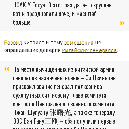
НОАК У Гохуа. В этот раз дата-то круглая,
вот и праздновали ярче, и масштаб
больше.
Развил
китаист и тему
замещения
не
оправдавших доверия
китайских генералов
:
На место вычищенных из китайской армии
генералов назначены новые – Си Цзиньпин
присвоил звание генерал-полковника
сухопутных сил новому главе комитета
контроля Центрального военного комитета
Чжан Шугуану 张曙光, а также генералу
ВВС Ван Гану王刚 – оба получили первые