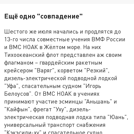
Ещё одно "совпадение"
Шестого же июля начались и продлятся до
13-го числа совместные учения ВМФ России
и ВМС НОАК в Жёлтом море. На них
Тихоокеанский флот представлен аж своим
флагманом – гвардейским ракетным
крейсером "Варяг", корветом "Резкий",
дизель-электрической подводной лодкой
"Уфа", спасательным судном "Игорь
Белоусов". От ВМС НОАК в учениях
принимают участие эсминцы "Аньшань" и
"Кайфын", фрегат "Уху", дизель-
электрическая подводная лодка типа "Юань",
универсальный транспорт снабжения
"Кэкэсили-ху" и спасательное судно