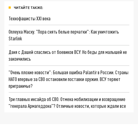
ЧИТАЙТЕ ТАКЖЕ:
Технофашисты XXI века
Оплеуха Маску. "Пора снять белые перчатки": Как уничтожить
Starlink
Даня с Дашей спаслись от боевиков ВСУ. Но беды для малышей не
закончились
"Очень плохие новости": Большая ошибка Palantir в России. Страны
НАТО впервые за СВО остановили поставки оружия. ВСУ теряют
приграничье?
Три главных инсайда об СВО. Отмена мобилизации и возвращение
"генерала Армагеддона"? Отличные новости, которые ждали все