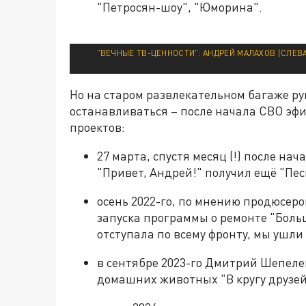
"Петросян-шоу", "Юморина".
"ВЕЧНЫЕ ТВ-ЦЕННОСТИ": АНДРЕЙ МАЛАХОВ (СЛЕВА
Но на старом развлекательном багаже ру
останавливаться – после начала СВО эф
проектов:
27 марта, спустя месяц (!) после н
"Привет, Андрей!" получил ещё "Пес
осень 2022-го, по мнению продюсер
запуска программы о ремонте "Боль
отступала по всему фронту, мы ушли
в сентябре 2023-го Дмитрий Шепелев
домашних животных "В кругу друзей