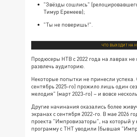
"Звёзды сошлись" (релоцировавшег
Тимур Еремеев);
"Ты не поверишь!".
ЧТО ВЫХОДИТ НА Н
Продюсеры НТВ с 2022 года на лаврах не
развлечь аудиторию.
Некоторые попытки не принесли успеха.
сентябрь 2025-го) прожило лишь один се
мелодия" (март 2023-го) – и вовсе неско
Другие начинания оказались более живу
экранах с сентября 2022-го. В мае 2026 
проекта "Импровизаторы", на который у
программу с ТНТ уводили (бывшая "Импр