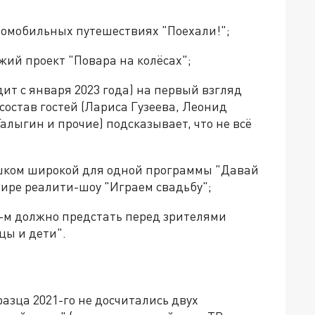
втомобильных путешествиях "Поехали!";
ожий проект "Повара на колёсах";
ит с января 2023 года) на первый взгляд
состав гостей (Лариса Гузеева, Леонид
лыгин и прочие) подсказывает, что не всё
ишком широкой для одной программы "Давай
эфире реалити-шоу "Играем свадьбу";
6-м должно предстать перед зрителями
цы и дети".
азца 2021-го не досчитались двух