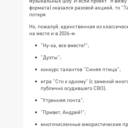
музыкальных шоу. И если проект "Я вижу 
формата) оказался разовой акцией, то "
потеря.
Но, пожалуй, единственная из классичес
на месте и в 2026-м:
"Ну-ка, все вместе!";
"Дуэты";
конкурс талантов "Синяя птица";
игра "Сто к одному" (с заменой мно
публично осудившего СВО);
"Утренняя почта";
"Привет, Андрей!";
многочисленные юмористические пр