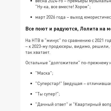
весна 2024-го – премьеры музыкаль
"Ну-ка, все вместе! Хором";
март 2026 года – выход юмористичес
Все поют и радуются, Лолита на м
На НТВ в "минус" по сравнению с 2021 г
– к 2023-му продюсеры, видимо, решили,
так хватает.
Остальные "долгожители" по-прежнему н
"Маска";
"Суперстар!" (ведущая – отличивша
"Ты супер!";
"Дачный ответ" и "Квартирный вопр