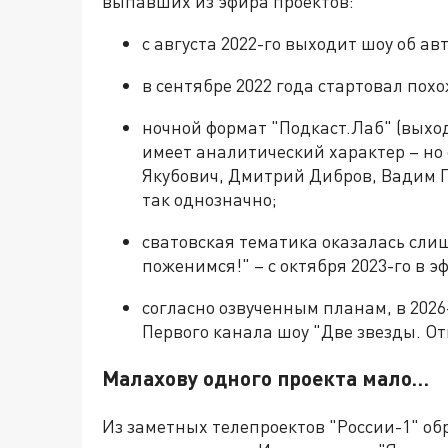
выпавших из эфира проектов:
с августа 2022-го выходит шоу об а
в сентябре 2022 года стартовал пох
ночной формат "Подкаст.Лаб" (выход
имеет аналитический характер – но 
Якубович, Дмитрий Дибров, Вадим Га
так однозначно;
сватовская тематика оказалась сл
поженимся!" – с октября 2023-го в 
согласно озвученным планам, в 202
Первого канала шоу "Две звезды. От
Малахову одного проекта мало…
Из заметных телепроектов "России-1" обр