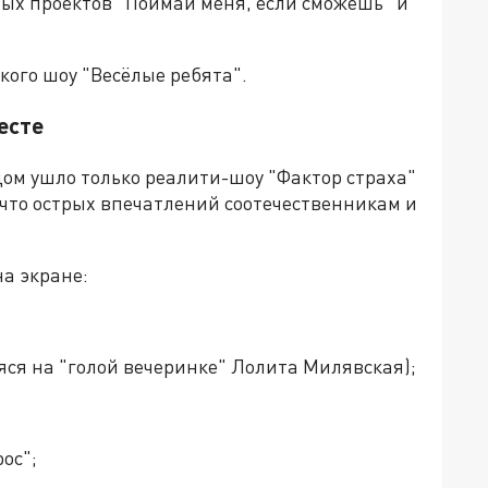
ных проектов "Поймай меня, если сможешь" и
кого шоу "Весёлые ребята".
есте
одом ушло только реалити-шоу "Фактор страха"
 что острых впечатлений соотечественникам и
а экране:
яся на "голой вечеринке" Лолита Милявская);
ос";