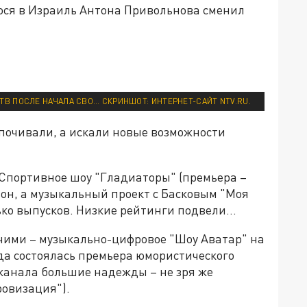
ося в Израиль Антона Привольнова сменил
ТВ ПОСЛЕ НАЧАЛА СВО… СКРИНШОТ: ИНТЕРНЕТ-САЙТ NTV.RU.
 почивали, а искали новые возможности
 Спортивное шоу "Гладиаторы" (премьера –
зон, а музыкальный проект с Басковым "Моя
лько выпусков. Низкие рейтинги подвели…
чими – музыкально-цифровое "Шоу Аватар" на
года состоялась премьера юмористического
 канала большие надежды – не зря же
овизация").