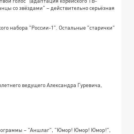
твой голос" (адаптация корейского ТВ-
Танцы со звёздами" – действительно серьёзная
кого набора "России-1". Остальные "старички"
голетнего ведущего Александра Гуревича,
ограммы – "Аншлаг", "Юмор! Юмор! Юмор!",