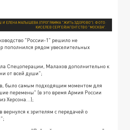
) И ЕЛЕНА МАЛЫШЕВА (ПРОГРАММА "ЖИТЬ ЗДОРОВО"). ФОТО:
КИСЕЛЕВ СЕРГЕЙ/АГЕНТСТВО "МОСКВА".
ководство "России-1" решило не
ир пополнился рядом увеселительных
ачала Спецоперации, Малахов дополнительно к
ни от всей души";
ов, было самым подходящим моментом для
шие перемены" (в это время Армия России
 из Херсона…);
 вернулся к зрителям с передачей о
";