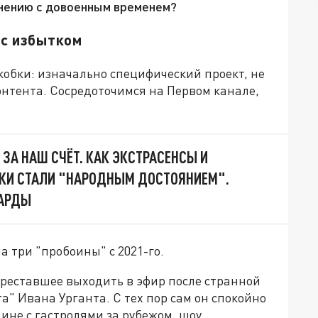
внению с довоенным временем?
 с избытком
скобки: изначально специфический проект, не
нтента. Сосредоточимся на Первом канале,
ЗА НАШ СЧЁТ. КАК ЭКСТРАСЕНСЫ И
КИ СТАЛИ "НАРОДНЫМ ДОСТОЯНИЕМ".
АРДЫ
а три "пробоины" с 2021-го.
ереставшее выходить в эфир после странной
а" Ивана Урганта. С тех пор сам он спокойно
ине с гастролями за рубежом, шоу