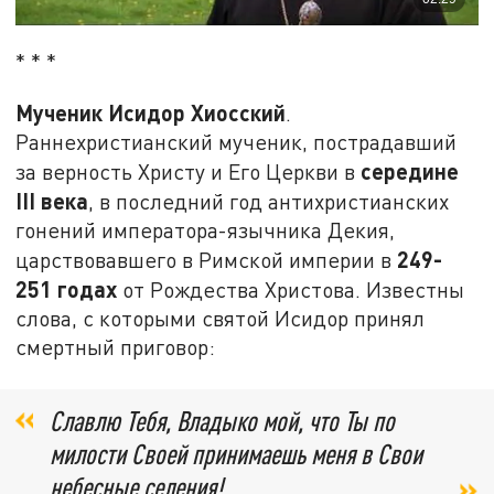
* * *
Мученик Исидор Хиосский
.
Раннехристианский мученик, пострадавший
середине
за верность Христу и Его Церкви в
III века
, в последний год антихристианских
гонений императора-язычника Декия,
249-
царствовавшего в Римской империи в
251 годах
от Рождества Христова. Известны
слова, с которыми святой Исидор принял
смертный приговор:
Славлю Тебя, Владыко мой, что Ты по
милости Своей принимаешь меня в Свои
небесные селения!