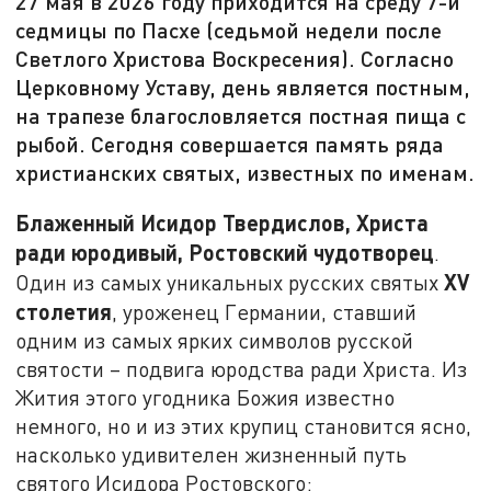
27 мая в 2026 году приходится на среду 7-й
седмицы по Пасхе (седьмой недели после
Светлого Христова Воскресения). Согласно
Церковному Уставу, день является постным,
на трапезе благословляется постная пища с
рыбой. Сегодня совершается память ряда
христианских святых, известных по именам.
Блаженный Исидор Твердислов, Христа
ради юродивый, Ростовский чудотворец
.
XV
Один из самых уникальных русских святых
столетия
, уроженец Германии, ставший
одним из самых ярких символов русской
святости – подвига юродства ради Христа. Из
Жития этого угодника Божия известно
немного, но и из этих крупиц становится ясно,
насколько удивителен жизненный путь
святого Исидора Ростовского: