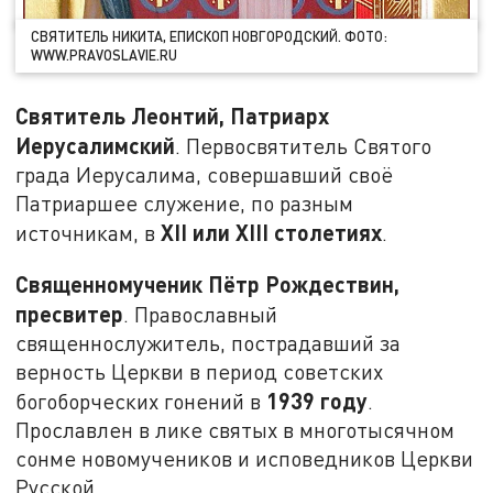
СВЯТИТЕЛЬ НИКИТА, ЕПИСКОП НОВГОРОДСКИЙ. ФОТО:
WWW.PRAVOSLAVIE.RU
Святитель Леонтий, Патриарх
Иерусалимский
. Первосвятитель Святого
града Иерусалима, совершавший своё
Патриаршее служение, по разным
XII
или
XIII
столетиях
источникам, в
.
Священномученик Пётр Рождествин,
пресвитер
. Православный
священнослужитель, пострадавший за
верность Церкви в период советских
1939 году
богоборческих гонений в
.
Прославлен в лике святых в многотысячном
сонме новомучеников и исповедников Церкви
Русской.