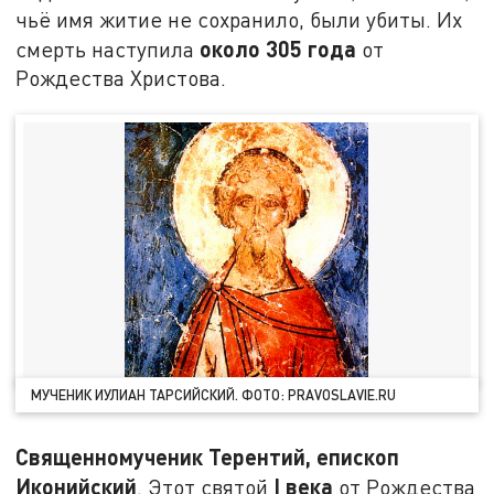
чьё имя житие не сохранило, были убиты. Их
около 305 года
смерть наступила
от
Рождества Христова.
МУЧЕНИК ИУЛИАН ТАРСИЙСКИЙ. ФОТО: PRAVOSLAVIE.RU
Священномученик Терентий, епископ
Иконийский
I
века
. Этот святой
от Рождества