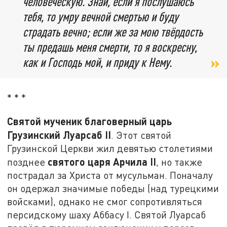
человеческую. Знай, если я послушаюсь
тебя, то умру вечной смертью и буду
страдать вечно; если же за мою твёрдость
ты предашь меня смерти, то я воскресну,
как и Господь мой, и приду к Нему.
* * *
Святой мученик благоверный царь
Грузинский Луарсаб II
. Этот святой
Грузинской Церкви жил девятью столетиями
святого царя Арчила
II
позднее
, но также
пострадал за Христа от мусульман. Поначалу
он одержал значимые победы (над турецкими
войсками), однако не смог сопротивляться
персидскому шаху Аббасу I. Святой Луарсаб