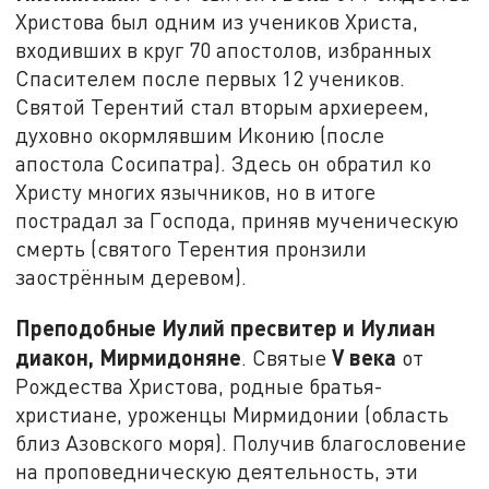
Христова был одним из учеников Христа,
входивших в круг 70 апостолов, избранных
Спасителем после первых 12 учеников.
Святой Терентий стал вторым архиереем,
духовно окормлявшим Иконию (после
апостола Сосипатра). Здесь он обратил ко
Христу многих язычников, но в итоге
пострадал за Господа, приняв мученическую
смерть (святого Терентия пронзили
заострённым деревом).
Преподобные Иулий пресвитер и Иулиан
диакон, Мирмидоняне
V
века
. Святые
от
Рождества Христова, родные братья-
христиане, уроженцы Мирмидонии (область
близ Азовского моря). Получив благословение
на проповедническую деятельность, эти