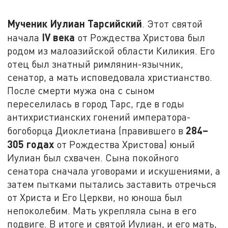
Мученик Иулиан Тарсийский
. Этот святой
IV
века
начала
от Рождества Христова был
родом из малоазийской области Киликия. Его
отец был знатный римлянин-язычник,
сенатор, а мать исповедовала христианство.
После смерти мужа она с сыном
переселилась в город Тарс, где в годы
антихристианских гонений императора-
284–
богоборца Диоклетиана (правившего в
305 годах
от Рождества Христова) юный
Иулиан был схвачен. Сына покойного
сенатора сначала уговорами и искушениями, а
затем пытками пытались заставить отречься
от Христа и Его Церкви, но юноша был
непоколебим. Мать укрепляла сына в его
подвиге. В итоге и святой Иулиан, и его мать,