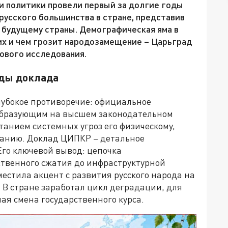
и политики провели первый за долгие годы
русского большинства в стране, представив
будущему страны. Демографическая яма в
их и чем грозит народозамещение – Царьград
ового исследования.
ды доклада
лубокое противоречие: официальное
ообразующим на высшем законодательном
танием системных угроз его физическому,
ванию. Доклад ЦИПКР – детальное
го ключевой вывод: цепочка
ственного сжатия до инфраструктурной
естила акцент с развития русского народа на
 В стране заработал цикл деградации, для
ая смена государственного курса.