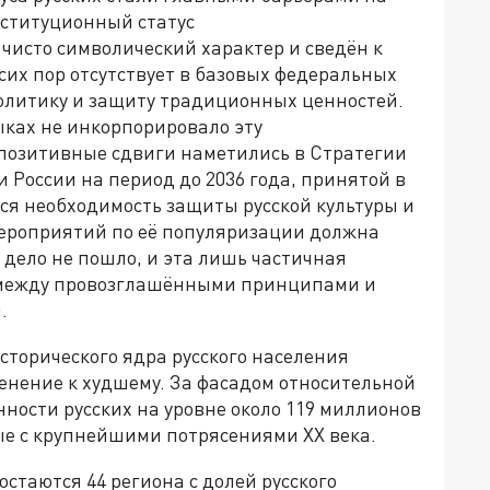
нституционный статус
чисто символический характер и сведён к
сих пор отсутствует в базовых федеральных
олитику и защиту традиционных ценностей.
ыках не инкорпорировало эту
позитивные сдвиги наметились в Стратегии
России на период до 2036 года, принятой в
тся необходимость защиты русской культуры и
мероприятий по её популяризации должна
 дело не пошло, и эта лишь частичная
 между провозглашёнными принципами и
.
сторического ядра русского населения
енение к худшему. За фасадом относительной
ности русских на уровне около 119 миллионов
ые с крупнейшими потрясениями XX века.
таются 44 региона с долей русского