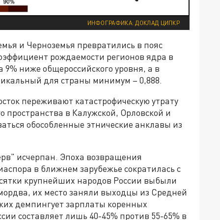
ИНФОГРАФИКА: ДОКЛАД ЦИПКР
емья и Черноземья превратились в пояс
оэффициент рождаемости регионов ядра в
 на 9% ниже общероссийского уровня, а в
икальный для страны минимум – 0,888.
осток переживают катастрофическую утрату
го пространства в Калужской, Орловской и
аться обособленные этнические анклавы из
рв" исчерпан. Эпоха возвращения
иаспора в ближнем зарубежье сократилась с
десятки крупнейших народов России выбыли
мордва, их место заняли выходцы из Средней
зжих демпингует зарплаты коренных
ссии составляет лишь 40-45% против 55-65% в