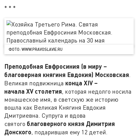
* * *
ФОТО: WWW.PRAVOSLAVIE.RU
Преподобная Евфросиния (в миру –
благоверная княгиня Евдокия) Московская
.
конца
XIV
–
Великая подвижница
начала
XV
столетия
, которая недолго носила
монашеское имя, в светскую же историю
вошла как Великая Княгиня Евдокия
Дмитриевна. Супруга и вдова
благоверного князя Димитрия
святого
Донского
, подарившая ему 12 детей.