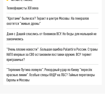
Технофашисты XXI века
"Кротами" были все? Теракт в центре Москвы: На генералов
охотятся "живые дроны"
Даня с Дашей спаслись от боевиков ВСУ. Но беды для малышей не
закончились
"Очень плохие новости": Большая ошибка Palantir в России. Страны
НАТО впервые за СВО остановили поставки оружия. ВСУ теряют
приграничье?
"Терпение Путина лопнуло". Рекордный удар по Киеву "пересёк
красные линии". Особые спецы КНДР на ЛБС? Тайные переговоры
Европы и Москвы