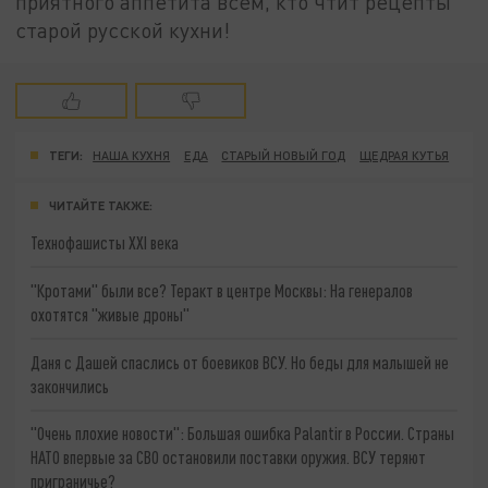
приятного аппетита всем, кто чтит рецепты
старой русской кухни!
ТЕГИ:
НАША КУХНЯ
ЕДА
СТАРЫЙ НОВЫЙ ГОД
ЩЕДРАЯ КУТЬЯ
ЧИТАЙТЕ ТАКЖЕ:
Технофашисты XXI века
"Кротами" были все? Теракт в центре Москвы: На генералов
охотятся "живые дроны"
Даня с Дашей спаслись от боевиков ВСУ. Но беды для малышей не
закончились
"Очень плохие новости": Большая ошибка Palantir в России. Страны
НАТО впервые за СВО остановили поставки оружия. ВСУ теряют
приграничье?