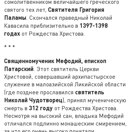
сомолитвенником величайшего греческого
Святителя Григория
святого тех лет,
Паламы
. Скончался праведный Николай
1397-1398
Кавасила приблизительно в
годах
от Рождества Христова.
* * *
Священномученик Мефодий, епископ
Патарский
. Этот святитель Церкви
Христовой, совершавший архипастырское
служение в малоазийской Ликийской области
святитель
(где позднее прославился
Николай Чудотворец
), принял мученическую
312 году
смерть в
от Рождества Христова.
Несмотря на высокий сан, владыка Мефодий
отличался подлинно монашеским смирением,
за что его очень высоко почитали