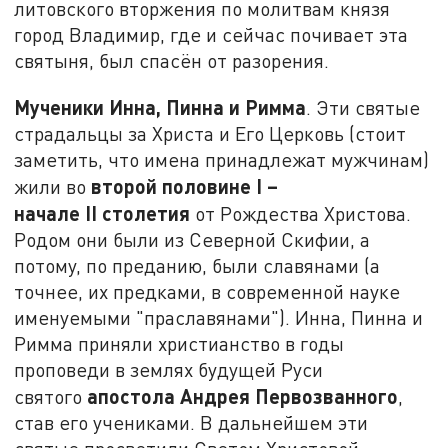
литовского вторжения по молитвам князя
город Владимир, где и сейчас почивает эта
святыня, был спасён от разорения.
Мученики Инна, Пинна и Римма
. Эти святые
страдальцы за Христа и Его Церковь (стоит
заметить, что имена принадлежат мужчинам)
второй половине
I
–
жили во
начале
II
столетия
от Рождества Христова.
Родом они были из Северной Скифии, а
потому, по преданию, были славянами (а
точнее, их предками, в современной науке
именуемыми "праславянами"). Инна, Пинна и
Римма приняли христианство в годы
проповеди в землях будущей Руси
апостола Андрея Первозванного
святого
,
став его учениками. В дальнейшем эти