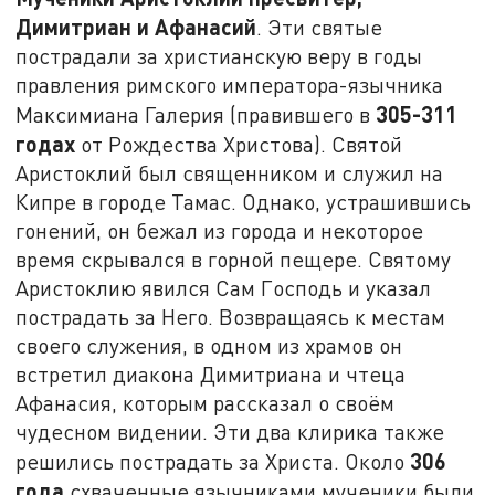
Димитриан и Афанасий
. Эти святые
пострадали за христианскую веру в годы
правления римского императора-язычника
305-311
Максимиана Галерия (правившего в
годах
от Рождества Христова). Святой
Аристоклий был священником и служил на
Кипре в городе Тамас. Однако, устрашившись
гонений, он бежал из города и некоторое
время скрывался в горной пещере. Святому
Аристоклию явился Сам Господь и указал
пострадать за Него. Возвращаясь к местам
своего служения, в одном из храмов он
встретил диакона Димитриана и чтеца
Афанасия, которым рассказал о своём
чудесном видении. Эти два клирика также
306
решились пострадать за Христа. Около
года
схваченные язычниками мученики были