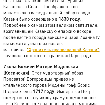
честных останков святителя Гурия из
Казанского Спасо-Преображенского
монастыря в кафедральный собор города
1630 году
Казани было совершено в
.
Подробнее о самом этом великом святителе,
возглавившем Казанскую епархию вскоре
после взятия города войсками царя Иоанна IV,
вы можете узнать из нашего
материала
"Хранитель православной Казани"
,
опубликованного на страницах Царьграда.
Икона Божией Матери Моденская
(Косинская)
. Этот чудотворный образ
Пресвятой Богородицы привёз из
итальянского города Модены граф Борис
1717 году
Шереметев в
. Император Пётр I
пожертвовал эту икону храму подмосковного
села Косино, где она прославилась многими