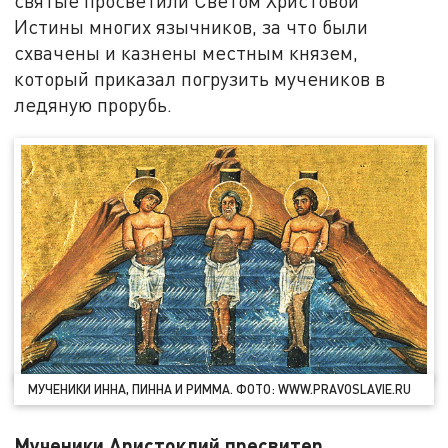
святые просветили Светом Христовой
Истины многих язычников, за что были
схвачены и казнены местным князем,
который приказал погрузить мучеников в
ледяную прорубь.
МУЧЕНИКИ ИННА, ПИННА И РИММА. ФОТО: WWW.PRAVOSLAVIE.RU
Мученики Аристоклий пресвитер,