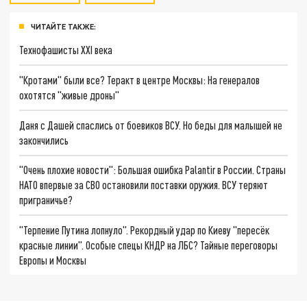
ЧИТАЙТЕ ТАКЖЕ:
Технофашисты XXI века
"Кротами" были все? Теракт в центре Москвы: На генералов
охотятся "живые дроны"
Даня с Дашей спаслись от боевиков ВСУ. Но беды для малышей не
закончились
"Очень плохие новости": Большая ошибка Palantir в России. Страны
НАТО впервые за СВО остановили поставки оружия. ВСУ теряют
приграничье?
"Терпение Путина лопнуло". Рекордный удар по Киеву "пересёк
красные линии". Особые спецы КНДР на ЛБС? Тайные переговоры
Европы и Москвы