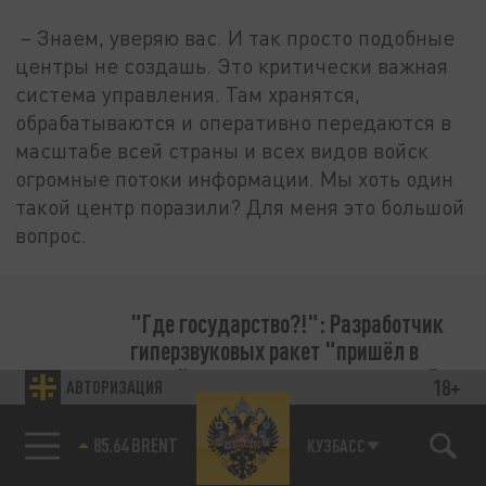
– Знаем, уверяю вас. И так просто подобные
центры не создашь. Это критически важная
система управления. Там хранятся,
обрабатываются и оперативно передаются в
масштабе всей страны и всех видов войск
огромные потоки информации. Мы хоть один
такой центр поразили? Для меня это большой
вопрос.
"Где государство?!": Разработчик
гиперзвуковых ракет "пришёл в
ужас" и сказал свою правду о войне
18+
АВТОРИЗАЦИЯ
85.64 BRENT
КУЗБАСС