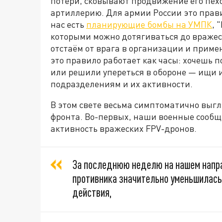
потери, сковывают продвижение его пехо
артиллерию. Для армии России это прави
нас есть
планирующие бомбы на УМПК
, 
которыми можно дотягиваться до вражес
отстаём от врага в организации и приме
это правило работает как часы: хочешь п
или решили упереться в обороне — ищи
подразделениям и их активности.
В этом свете весьма симптоматично выг
фронта. Во-первых, наши военные сообща
активность вражеских FPV-дронов.
За последнюю неделю на нашем напр
противника значительно уменьшилась
действия,