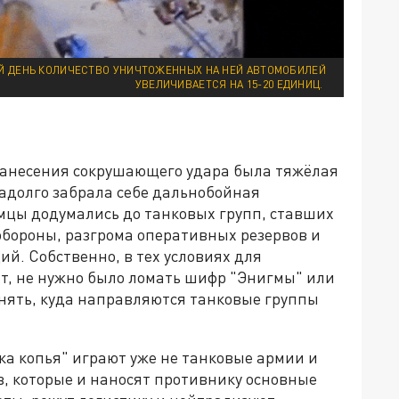
ЫЙ ДЕНЬ КОЛИЧЕСТВО УНИЧТОЖЕННЫХ НА НЕЙ АВТОМОБИЛЕЙ
УВЕЛИЧИВАЕТСЯ НА 15-20 ЕДИНИЦ.
нанесения сокрушающего удара была тяжёлая
надолго забрала себе дальнобойная
мцы додумались до танковых групп, ставших
бороны, разгрома оперативных резервов и
й. Собственно, в тех условиях для
хт, не нужно было ломать шифр "Энигмы" или
онять, куда направляются танковые группы
ка копья" играют уже не танковые армии и
в, которые и наносят противнику основные