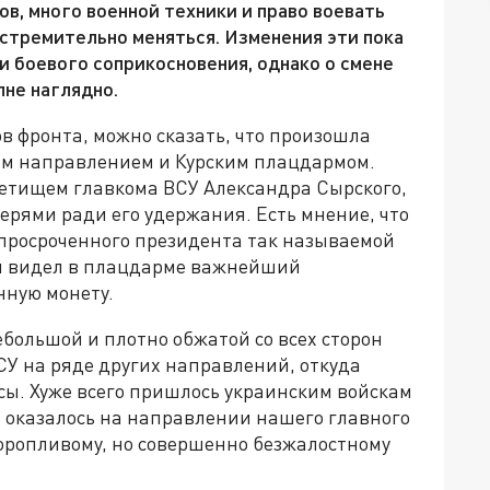
в, много военной техники и право воевать
стремительно меняться. Изменения эти пока
и боевого соприкосновения, однако о смене
не наглядно.
ов фронта, можно сказать, что произошла
им направлением и Курским плацдармом.
етищем главкома ВСУ Александра Сырского,
терями ради его удержания. Есть мнение, что
 просроченного президента так называемой
й видел в плацдарме важнейший
нную монету.
большой и плотно обжатой со всех сторон
СУ на ряде других направлений, откуда
сы. Хуже всего пришлось украинским войскам
 оказалось на направлении нашего главного
торопливому, но совершенно безжалостному