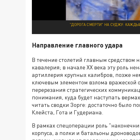
"ДОРОГА СМЕРТИ" НА СУДЖУ: КАЖД
Направление главного удара
В течение столетий главным средством 
кавалерия; в начале XX века эту роль не
артиллерия крупных калибров, позже не
ключевым элементом взлома вражеской о
перерезания стратегических коммуникаци
понимания, куда будет наступать верма
читать сводки Зорге: достаточно было п
Клейста, Гота и Гудериана.
В рамках спецоперации роль "наконечни
корпуса, а полки и батальоны дроноводо