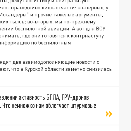
ты, режут логистику и нейтрализуют
ло справедливо лишь отчасти: во-первых, у
"Искандеры" и прочие тяжёлые аргументы,
ких тылов; во-вторых, мы по-прежнему
нении беспилотной авиации. А вот для ВСУ
онимать, где они готовятся к контрнаступу
 информацию по беспилотным
лядят две взаимодополняющие новости с
ют, что в Курской области заметно снизилась
авлении активность БПЛА, FPV-дронов
. Что немножко нам облегчает штурмовые