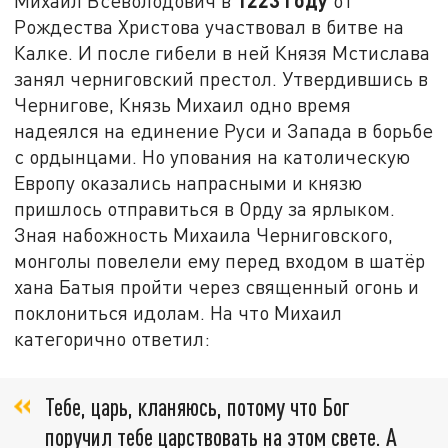
1223 году
Михаил Всеволодович в
от
Рождества Христова участвовал в битве на
Калке. И после гибели в ней Князя Мстислава
занял черниговский престол. Утвердившись в
Чернигове, Князь Михаил одно время
надеялся на единение Руси и Запада в борьбе
с ордынцами. Но упования на католическую
Европу оказались напрасными и князю
пришлось отправиться в Орду за ярлыком.
Зная набожность Михаила Черниговского,
монголы повелели ему перед входом в шатёр
хана Батыя пройти через священный огонь и
поклониться идолам. На что Михаил
категорично ответил:
Тебе, царь, кланяюсь, потому что Бог
поручил тебе царствовать на этом свете. А