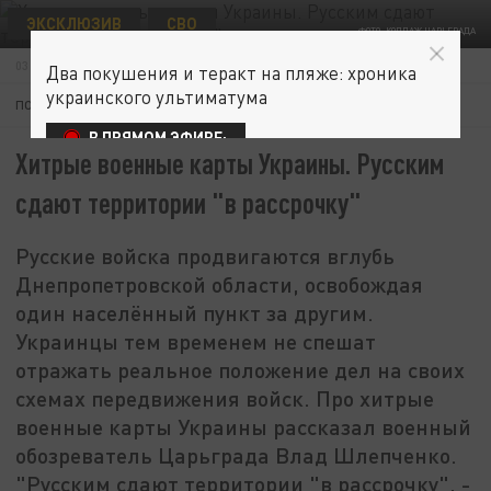
ЭКСКЛЮЗИВ
СВО
ФОТО: КОЛЛАЖ ЦАРЬГРАДА
03 ОКТЯБРЯ 18:41
Два покушения и теракт на пляже: хроника
украинского ультиматума
ПОДПИШИТЕСЬ:
В ПРЯМОМ ЭФИРЕ:
Хитрые военные карты Украины. Русским
сдают территории "в рассрочку"
Русские войска продвигаются вглубь
Днепропетровской области, освобождая
один населённый пункт за другим.
Украинцы тем временем не спешат
отражать реальное положение дел на своих
схемах передвижения войск. Про хитрые
военные карты Украины рассказал военный
обозреватель Царьграда Влад Шлепченко.
"Русским сдают территории "в рассрочку", -